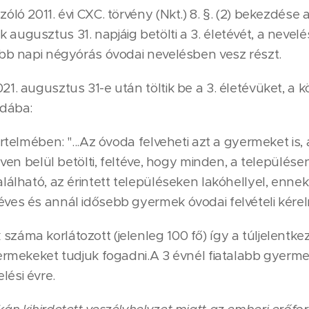
óló 2011. évi CXC. törvény (Nkt.) 8. §. (2) bekezdés
ugusztus 31. napjáig betölti a 3. életévét, a nevelés
ább napi négyórás óvodai nevelésben vesz részt.
1. augusztus 31-e után töltik be a 3. életévüket, a 
odába:
értelmében: "...Az óvoda felveheti azt a gyermeket is,
éven belül betölti, feltéve, hogy minden, a településen,
alálható, az érintett településeken lakóhellyel, enne
ves és annál idősebb gyermek óvodai felvételi kérelm
áma korlátozott (jelenleg 100 fő) így a túljelentkez
yermekeket tudjuk fogadni.A 3 évnél fiatalabb gyerm
ési évre.