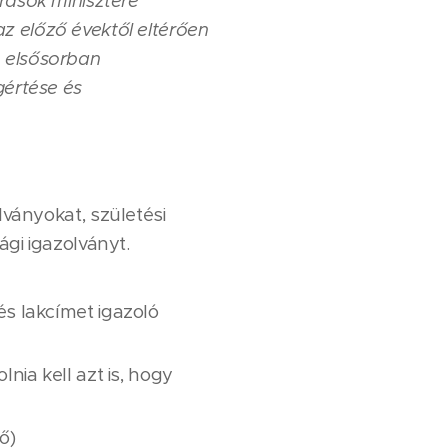
rrások minisztere
z előző évektől eltérően
- elsősorban
gértése és
ványokat, születési
ági igazolványt.
s lakcímet igazoló
nia kell azt is, hogy
ő)