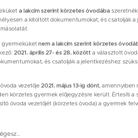
meküket
a lakcím szerint körzetes óvodába
szeretnék b
élyesen a kitöltött dokumentumokat, és csatolják a
 másolatát.
ik gyermeküket
nem a lakcím szerint körzetes óvodá
tkező:
2021. április 27- és 28
.
között
a választott óvodá
okumentumokat, és csatolják a jelentkezéshez szüksé
 óvoda vezetője
2021. május 13-ig dönt
, amennyiben 
en körzetes gyermek előjegyzésre került. Értesíti a 
osító óvoda vezetőjét (körzetes óvoda) a gyermek felvé
sége
sz...