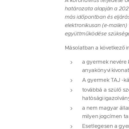
A koronavírus terjedése o
határozata alapján a 2021
más időpontban és eljárás
elektronikusan (e-mailen) 
együttműködése szüksége
Másolatban a következő ira
a gyermek nevére k
anyakönyvi kivonat
A gyermek TAJ -ká
továbbá a szülő sz
hatósági igazolván
a nem magyar állam
milyen jogcímen ta
Esetlegesen a gyer