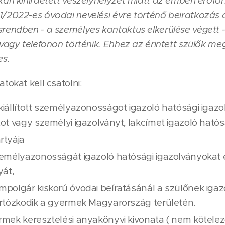
kán kihirdetett veszélyhelyzet miatt az emberi erőfo
/2022-es óvodai nevelési évre történő beiratkozás a
rendben - a személyes kontaktus elkerülése végett 
vagy telefonon történik. Ehhez az érintett szülők me
s.
tokat kell csatolni:
iállított személyazonosságot igazoló hatósági igazol
ot vagy személyi igazolványt, lakcímet igazoló hatós
rtyája
emélyazonosságát igazoló hatósági igazolványokat é
yát,
polgár kiskorú óvodai beíratásánál a szülőnek igazol
rtózkodik a gyermek Magyarország területén.
mek keresztelési anyakönyvi kivonata ( nem kötelez