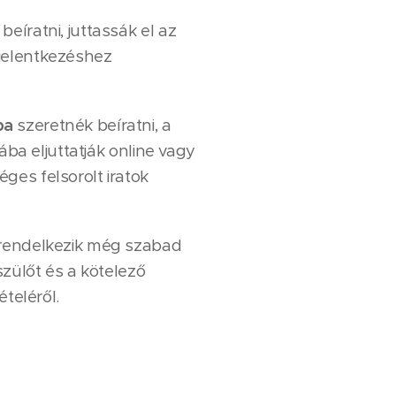
eíratni, juttassák el az
 jelentkezéshez
ba
szeretnék beíratni, a
ba eljuttatják online vagy
ges felsorolt iratok
rendelkezik még szabad
szülőt és a kötelező
teléről.