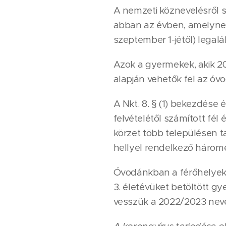
A nemzeti köznevelésről sz
abban az évben, amelynek a
szeptember 1-jétől) legal
Azok a gyermekek, akik 202
alapján vehetők fel az óv
A Nkt. 8. § (1) bekezdése 
felvételétől számított fél 
körzet több településen t
hellyel rendelkező háromé
Óvodánkban a férőhelyek sz
3. életévüket betöltött g
vesszük a 2022/2023 nevel