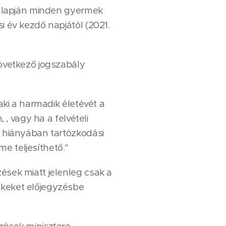
e alapján minden gyermek
i év kezdő napjától (2021.
következő jogszabály
 aki a harmadik életévét a
 , vagy ha a felvételi
k hiányában tartózkodási
e teljesíthető."
ések miatt jelenleg csak a
ekeket előjegyzésbe