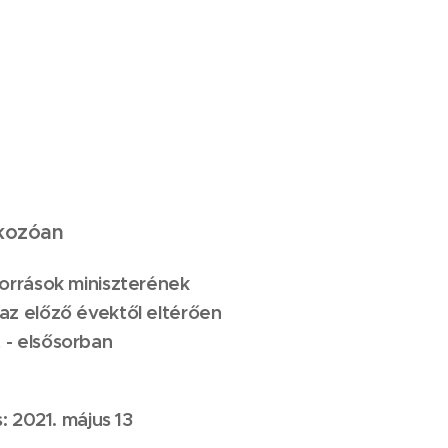
tkozóan
források miniszterének
az előző évektől eltérően
 - elsősorban
: 2021. május 13