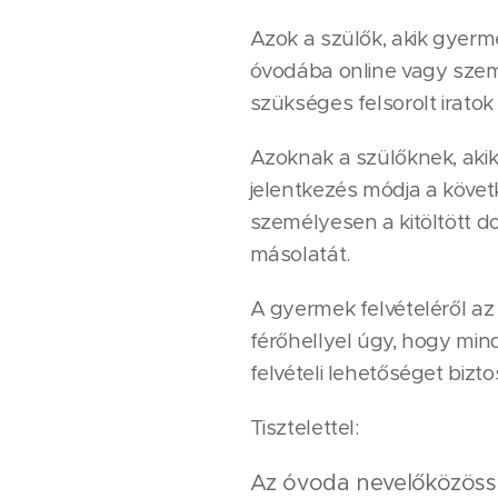
Azok a szülők, akik gyer
óvodába online vagy szem
szükséges felsorolt iratok
Azoknak a szülőknek, ak
jelentkezés módja a köve
személyesen a kitöltött d
másolatát.
A gyermek felvételéről az
férőhellyel úgy, hogy mind
felvételi lehetőséget bizt
Tisztelettel:
Az óvoda nevelőközös